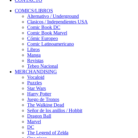
CONTACTO
COMICS/LIBROS
Alternativo / Underground
Clasicos / Independientes USA
Comic Book DC
Comic Book Marvel
Cómic Europeo
Comic Latinoamericano
Libros
Manga
Revistas
Tebeo Nacional
MERCHANDISING
Vocaloid
Puzzles
Star Wars
Harry Potter
Juego de Tronos
The Walking Dead
Señor de los anillos / Hobbit
Dragon Ball
Marvel
DC
The Legend of Zelda