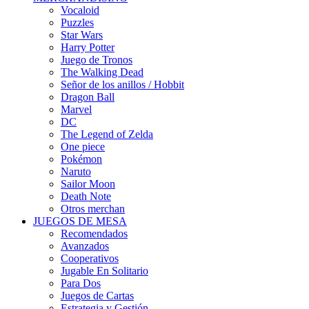
Vocaloid
Puzzles
Star Wars
Harry Potter
Juego de Tronos
The Walking Dead
Señor de los anillos / Hobbit
Dragon Ball
Marvel
DC
The Legend of Zelda
One piece
Pokémon
Naruto
Sailor Moon
Death Note
Otros merchan
JUEGOS DE MESA
Recomendados
Avanzados
Cooperativos
Jugable En Solitario
Para Dos
Juegos de Cartas
Estrategia y Gestión