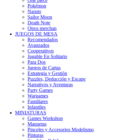
One piece
Pokémon
Naruto
Sailor Moon
Death Note
Otros merchan
JUEGOS DE MESA
Recomendados
Avanzados
Cooperativos
Jugable En Solitario
Para Dos
Juegos de Cartas
Estrategia y Gestión
Puzzles, Deducción y Escape
Narrativos y Aventuras
Party Games
Wargames
Familiares
Infantiles
MINIATURAS
Games Workshop
Maquetas
Pinceles y Accesorios Modelismo
Pinturas