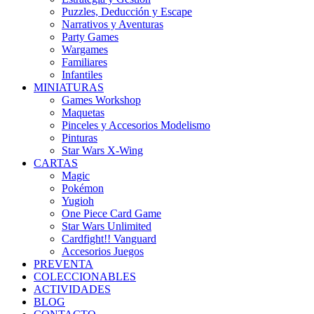
Puzzles, Deducción y Escape
Narrativos y Aventuras
Party Games
Wargames
Familiares
Infantiles
MINIATURAS
Games Workshop
Maquetas
Pinceles y Accesorios Modelismo
Pinturas
Star Wars X-Wing
CARTAS
Magic
Pokémon
Yugioh
One Piece Card Game
Star Wars Unlimited
Cardfight!! Vanguard
Accesorios Juegos
PREVENTA
COLECCIONABLES
ACTIVIDADES
BLOG