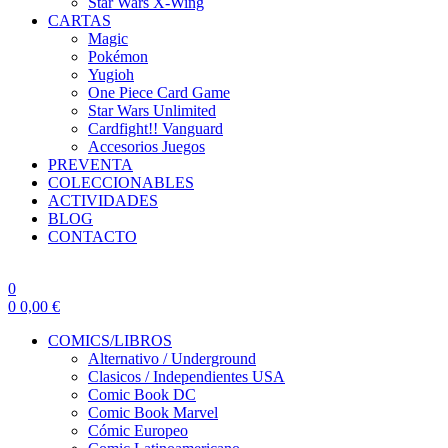
Star Wars X-Wing
CARTAS
Magic
Pokémon
Yugioh
One Piece Card Game
Star Wars Unlimited
Cardfight!! Vanguard
Accesorios Juegos
PREVENTA
COLECCIONABLES
ACTIVIDADES
BLOG
CONTACTO
0
0
0,00
€
COMICS/LIBROS
Alternativo / Underground
Clasicos / Independientes USA
Comic Book DC
Comic Book Marvel
Cómic Europeo