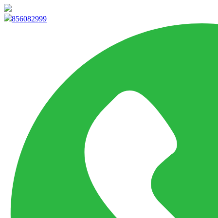
info@marketpvp.es
856082999